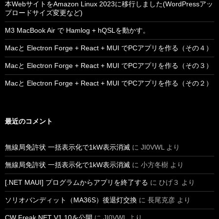
本WebサイトをAmazon Linux 2023に移行しました(WordPressアッ
プロードサイズ変更など)
M3 MacBook Air で Hamlog + hQSLを動かす。
Macと Electron Forge + React + MUI でPCアプリを作る（その４）
Macと Electron Forge + React + MUI でPCアプリを作る（その３）
Macと Electron Forge + React + MUI でPCアプリを作る（その２）
最近のコメント
無線局免許状 一括表示化で1kW表示消滅
に
JI0VWL
より
無線局免許状 一括表示化で1kW表示消滅
に
小方冬樹
より
[.NET MAUI] プログラムからアプリを終了する
に
ひげ３
より
ソリオバンディット（MA36S）後退灯交換
に
長尾克彦
より
CW Freak.NET V1.10を公開
に
JI0VWL
より