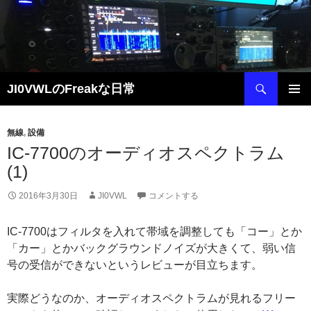
コ
ン
テ
ン
ツ
検
JI0VWLのFreakな日常
へ
索
ス
メインメ
キ
ニュー
無線
,
設備
ッ
IC-7700のオーディオスペクトラム
プ
(1)
2016年3月30日
JI0VWL
コメントする
IC-7700はフィルタを入れて帯域を調整しても「コー」とか
「カー」とかバックグラウンドノイズが大きくて、弱い信
号の受信ができないというレビューが目立ちます。
実際どうなのか、オーディオスペクトラムが見れるフリー