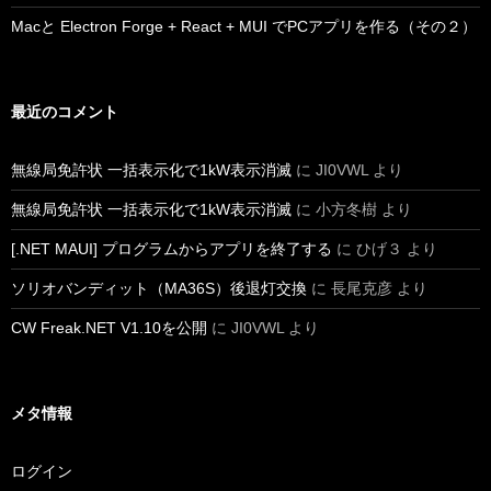
Macと Electron Forge + React + MUI でPCアプリを作る（その２）
最近のコメント
無線局免許状 一括表示化で1kW表示消滅
に
JI0VWL
より
無線局免許状 一括表示化で1kW表示消滅
に
小方冬樹
より
[.NET MAUI] プログラムからアプリを終了する
に
ひげ３
より
ソリオバンディット（MA36S）後退灯交換
に
長尾克彦
より
CW Freak.NET V1.10を公開
に
JI0VWL
より
メタ情報
ログイン