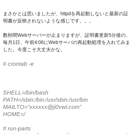
まさかとは思いましたが、httpdを再起動しないと最新の証
明書が反映されないような感じです。。。
数秒間Webサーバーが止まりますが、証明書更新5分後の、
毎月1日、午前4:06にWebサーバの再起動処理を入れてみま
した。今度こそ大丈夫かな。
# crontab -e
SHELL=/bin/bash
PATH=/sbin:/bin:/usr/sbin:/usr/bin
MAILTO=”xxxxxx@ji0vwl.com”
HOME=/
# run-parts