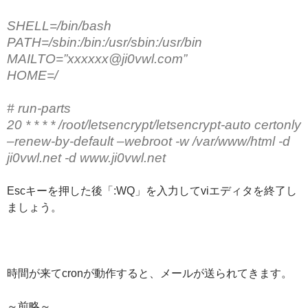
SHELL=/bin/bash
PATH=/sbin:/bin:/usr/sbin:/usr/bin
MAILTO=”
xxxxxx@ji0vwl.com
”
HOME=/
# run-parts
20
* * * *
/root/letsencrypt/
letsencrypt-auto certonly
–renew-by-default –webroot -w
/var/www/html
-d
ji0vwl.net
-d www.
ji0vwl.net
Escキーを押した後「:WQ」を入力してviエディタを終了し
ましょう。
時間が来てcronが動作すると、メールが送られてきます。
～前略～