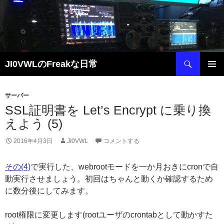
コ
ン
テ
ン
ツ
検
JI0VWLのFreakな日常
へ
索
ス
メインメ
キ
ニュー
サーバー
ッ
SSL証明書を Let’s Encrypt に乗り換
プ
えよう (5)
2016年4月3日
JI0VWL
コメントする
その(4)
で実行した、webrootモードを一か月おきにcronで自
動実行させましょう。初回はちゃんと動くか確認するため
に数分後にしてみます。
root権限に変更します(rootユーザのcrontabとして動かすた