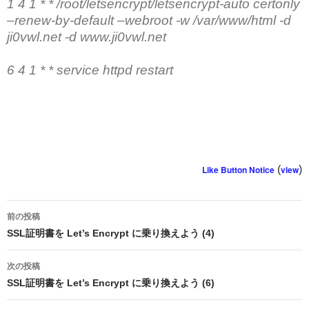
1 4 1 * * /root/letsencrypt/letsencrypt-auto certonly
–renew-by-default –webroot -w /var/www/html -d
ji0vwl.net -d www.ji0vwl.net
6 4 1 * * service httpd restart
Like Button Notice
(
view
)
投
前の投稿
稿
SSL証明書を Let’s Encrypt に乗り換えよう (4)
ナ
次の投稿
ビ
SSL証明書を Let’s Encrypt に乗り換えよう (6)
ゲ