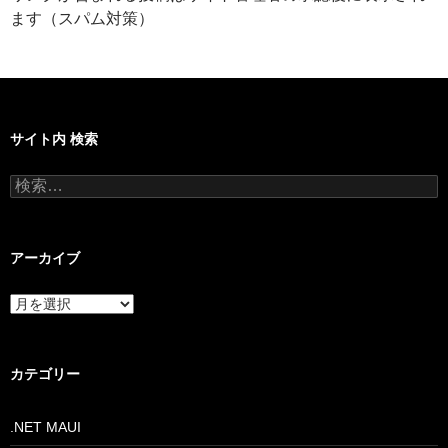
ます（スパム対策）
サイト内 検索
検
索:
アーカイブ
ア
ー
カ
イ
ブ
カテゴリー
.NET MAUI