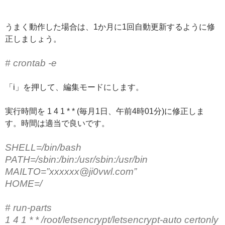
うまく動作した場合は、1か月に1回自動更新するように修
正しましょう。
# crontab -e
「i」を押して、編集モードにします。
実行時間を 1 4 1 * * (毎月1日、午前4時01分)に修正しま
す。時間は適当で良いです。
SHELL=/bin/bash
PATH=/sbin:/bin:/usr/sbin:/usr/bin
MAILTO=”xxxxxx@ji0vwl.com”
HOME=/
# run-parts
1 4 1
* * /root/letsencrypt/letsencrypt-auto certonly