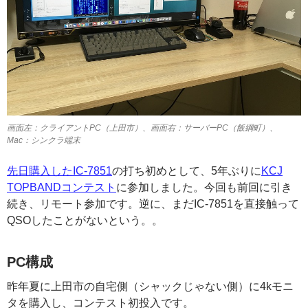
画面左：クライアントPC（上田市）、画面右：サーバーPC（飯綱町）、
Mac：シンクラ端末
先日購入したIC-7851
の打ち初めとして、5年ぶりに
KCJ
TOPBANDコンテスト
に参加しました。今回も前回に引き
続き、リモート参加です。逆に、まだIC-7851を直接触って
QSOしたことがないという。。
PC構成
昨年夏に上田市の自宅側（シャックじゃない側）に4kモニ
タを購入し、コンテスト初投入です。