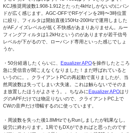
KCJ推奨周波数1.908-1.912とたった4kHzしかないのにバン
ドが広く感じます。AGC-OFFでRFゲインを2時〜3時位置
に絞り、フィルタは開始直後150Hz-200Hzで運用しました
がAFノイズレベルが低く不快感があまりありません。ルー
フィングフィルタは1.2kHzというのがありますが若干信号
レベルが下がるので、ローバンド専用といった感じでしょ
うか。
・50分経過したくらいに、
Equalizer APO
を操作したところ
急に受信音が聞こえなくなりました！まだ呼ばれていると
いうのに。。クライアントPCの再起動で直りましたが、当
然周波数は失ってしまい大失速。これは触らないでそのま
ま放置したほうがよさそう。。ちなみに
Equalizer APO
はリ
グのAPFだけでは物足りないので、クライアントPC上で
CWの音声だけ増幅するのに使っています。
・周波数を失った後1.8MHzでもRunしましたが戦果なし。
徒労に終わります。1局でもDXができればと思ったのです