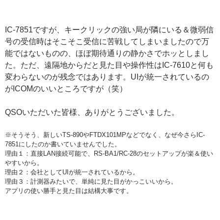
IC-7851ですが、キークリックの強い局が隣にいる＆微弱信
号の受信時はそこそこ受信に苦戦してしまいましたので万
能ではないものの、ほぼ期待通りの静かさでホッとしまし
た。ただ、遠隔地からだと見た目や操作性はIC-7610と何も
変わらないのが残念ではあります。UIが統一されているの
がICOMのいいところですが（笑）
QSOいただいた皆様、ありがとうございました。
※そうそう、新しいTS-890やFTDX101MPなどでなく、なぜ今さらIC-
7851にしたのか書いていませんでした。
理由１：直接LAN接続可能で、RS-BA1/RC-28のセットアップが楽＆使い
やすいから。
理由２：会社としてUIが統一されているから。
理由３：計測器みたいで、単純に見た目がかっこいいから。
アプリの使い勝手と見た目は結構大事です。