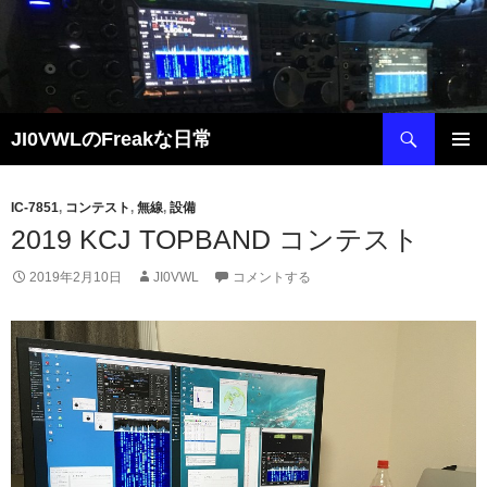
コ
ン
テ
ン
ツ
検
JI0VWLのFreakな日常
へ
索
ス
メインメ
キ
ニュー
IC-7851
,
コンテスト
,
無線
,
設備
ッ
2019 KCJ TOPBAND コンテスト
プ
2019年2月10日
JI0VWL
コメントする