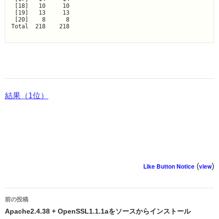
 [18]   10     10

 [19]   13     13

 [20]    8      8

Total  218    218

結果（1位）
Like Button Notice
(
view
)
投
前の投稿
稿
Apache2.4.38 + OpenSSL1.1.1aをソースからインストール