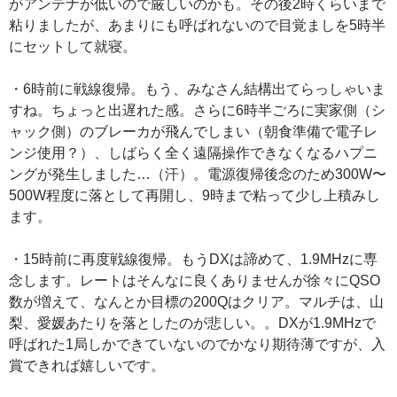
がアンテナが低いので厳しいのかも。その後2時くらいまで
粘りましたが、あまりにも呼ばれないので目覚ましを5時半
にセットして就寝。
・6時前に戦線復帰。もう、みなさん結構出てらっしゃいま
すね。ちょっと出遅れた感。さらに6時半ごろに実家側（シ
ャック側）のブレーカが飛んでしまい（朝食準備で電子レ
ンジ使用？）、しばらく全く遠隔操作できなくなるハプニ
ングが発生しました…（汗）。電源復帰後念のため300W〜
500W程度に落として再開し、9時まで粘って少し上積みし
ます。
・15時前に再度戦線復帰。もうDXは諦めて、1.9MHzに専
念します。レートはそんなに良くありませんが徐々にQSO
数が増えて、なんとか目標の200Qはクリア。マルチは、山
梨、愛媛あたりを落としたのが悲しい。。DXが1.9MHzで
呼ばれた1局しかできていないのでかなり期待薄ですが、入
賞できれば嬉しいです。