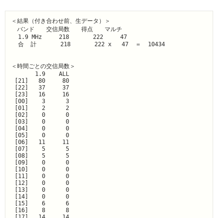
＜結果（付き合わせ前、生データ）＞

　バンド　　交信局数　　得点　　マルチ

  1.9 MHz     218       222     47

  合  計       218       222 x   47  ＝  10434

＜時間ごとの交信局数＞

       1.9    ALL

 [21]   80     80

 [22]   37     37

 [23]   16     16

 [00]    3      3

 [01]    2      2

 [02]    0      0

 [03]    0      0

 [04]    0      0

 [05]    0      0

 [06]   11     11

 [07]    5      5

 [08]    5      5

 [09]    0      0

 [10]    0      0

 [11]    0      0

 [12]    0      0

 [13]    0      0

 [14]    0      0

 [15]    6      6

 [16]    8      8

 [17]   14     14
