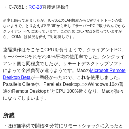
・IC-7851：
RC-28
直接遠隔操作
※少し触ってみましたが、IC-7851のLAN接続からCWサイドトーンが出
ないようで、とりあえずS/PDIFから出してサーバーPCで取り込んでから
クライアントPCに送っています。このためにIC-7851を買っていますか
ら、ICOMには状況を伝えて対応待ちです。
遠隔操作はそこそこCPUを食うようで、クライアントPC、
サーバーPCそれぞれ30%平均の使用率でした。シンクライ
アント側も同程度でしたが、リモートデスクトップソフト
によって全然負荷が違うようです。Macの
Microsoft Remote
Desktop Beta
が一番軽かったので、これを使用しました。
Parallels Clientや、Parallels Desktop上のWindows 10の普
通のRemote DesktopだとCPU 100%近くなり、Macが熱々
になってしまいます。
所感
・ほぼ無準備で開始30分前にリモートシャックに入ったと