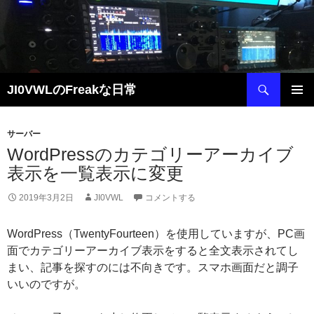
コ
ン
テ
ン
ツ
検
JI0VWLのFreakな日常
へ
索
ス
メインメ
キ
ニュー
サーバー
ッ
WordPressのカテゴリーアーカイブ
プ
表示を一覧表示に変更
2019年3月2日
JI0VWL
コメントする
WordPress（TwentyFourteen）を使用していますが、PC画
面でカテゴリーアーカイブ表示をすると全文表示されてし
まい、記事を探すのには不向きです。スマホ画面だと調子
いいのですが。