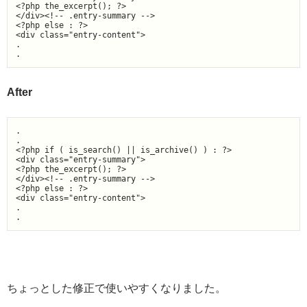
<?php the_excerpt(); ?>

</div><!-- .entry-summary -->

<?php else : ?>

<div class="entry-content">

.

.
After
.

.

<?php if ( is_search() || is_archive() ) : ?>

<div class="entry-summary">

<?php the_excerpt(); ?>

</div><!-- .entry-summary -->

<?php else : ?>

<div class="entry-content">

.

.
ちょっとした修正で使いやすくなりました。