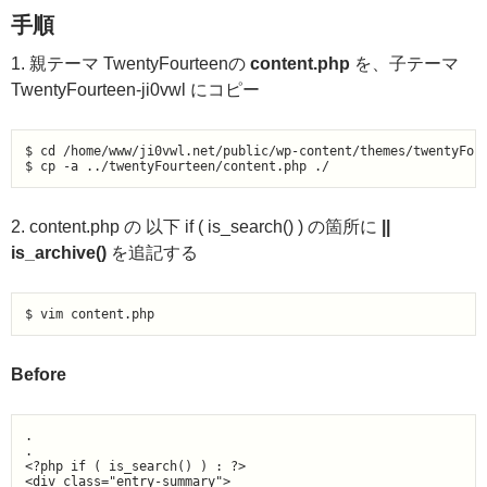
手順
1. 親テーマ TwentyFourteenの
content.php
を、子テーマ
TwentyFourteen-ji0vwl にコピー
$ cd /home/www/ji0vwl.net/public/wp-content/themes/twentyFour
$ cp -a ../twentyFourteen/content.php ./
2. content.php の 以下 if ( is_search() ) の箇所に
||
is_archive()
を追記する
$ vim content.php
Before
.

.

<?php if ( is_search() ) : ?>

<div class="entry-summary">
